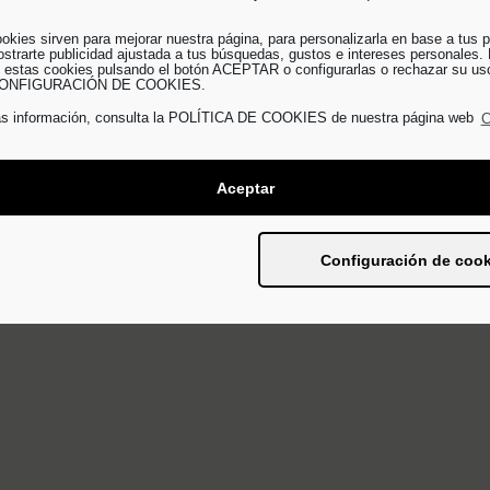
ALOHAUSE
FOOUD
ookies sirven para mejorar nuestra página, para personalizarla en base a tus p
strarte publicidad ajustada a tus búsquedas, gustos e intereses personales
 estas cookies pulsando el botón ACEPTAR o configurarlas o rechazar su us
o CONFIGURACIÓN DE COOKIES.
ás información, consulta la POLÍTICA DE COOKIES de nuestra página web
C
nta 10, puerta 21. 46004
Aceptar
n
info@
work@
Rechazar
Configuración de cook