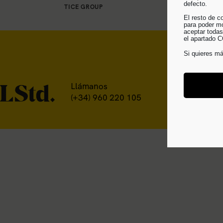
defecto.
TICE GROUP
El resto de c
para poder mo
aceptar todas
el apartad
Si quieres m
O visítanos
Llámanos
Colón, 35. Pla
(+34) 960 220 105
Valencia, Spai