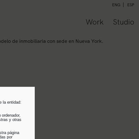
ENG
ESP
Work
Studio
modelo de inmobiliaria con sede en Nueva York.
 la entidad:
u ordenador,
tras y otras
stra página
das por