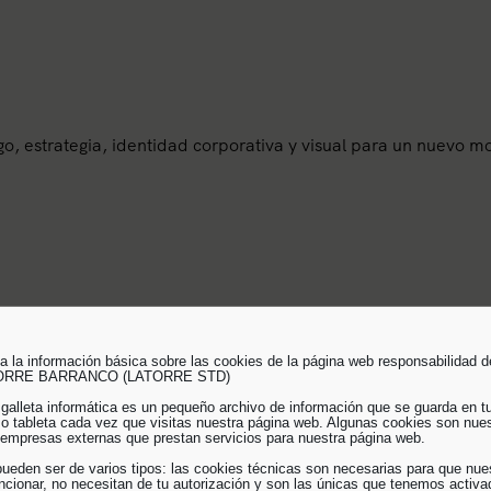
o, estrategia, identidad corporativa y visual para un nuevo 
a la información básica sobre las cookies de la página web responsabilidad de
ORRE BARRANCO (LATORRE STD)
galleta informática es un pequeño archivo de información que se guarda en t
o tableta cada vez que visitas nuestra página web. Algunas cookies son nues
empresas externas que prestan servicios para nuestra página web.
ueden ser de varios tipos: las cookies técnicas son necesarias para que nue
cionar, no necesitan de tu autorización y son las únicas que tenemos activa