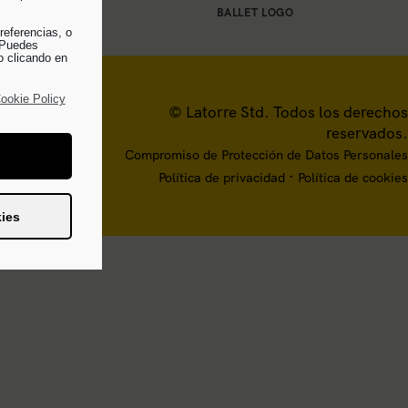
BALLET LOGO
referencias, o
. Puedes
o clicando en
ookie Policy
© Latorre Std. Todos los derechos
reservados.
Compromiso de Protección de Datos Personales
·
Política de privacidad
Política de cookies
ies