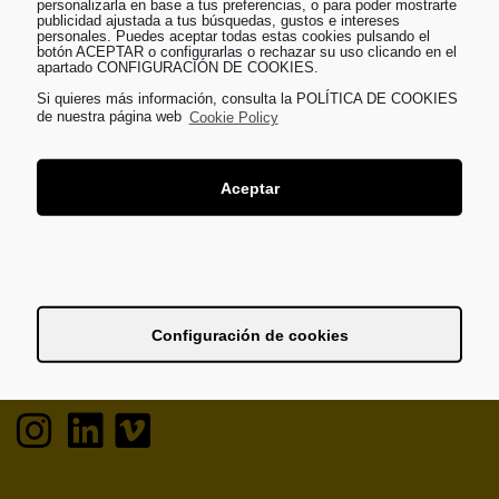
personalizarla en base a tus preferencias, o para poder mostrarte
publicidad ajustada a tus búsquedas, gustos e intereses
personales. Puedes aceptar todas estas cookies pulsando el
botón ACEPTAR o configurarlas o rechazar su uso clicando en el
apartado CONFIGURACIÓN DE COOKIES.
Si quieres más información, consulta la POLÍTICA DE COOKIES
de nuestra página web
Cookie Policy
Llámanos
Aceptar
(+34) 960 220 105
Rechazar
O visítanos
Colón, 35. Planta 10, puerta 21. 46004 Valencia, Spain
Configuración de cookies
info@
work@