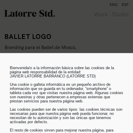
Skip
ENG
ESP
to
Work
Studio
content
BALLET LOGO
Branding para el Ballet de Moscú.
Bienvenida/o a la información básica sobre las cookies de la
página web responsabilidad de la entidad:
JAVIER LATORRE BARRANCO (LATORRE STD)
Branding para el Ballet de Moscú.
Una cookie o galleta informática es un pequeño archivo de
información que se guarda en tu ordenador, “smartphone” o
tableta cada vez que visitas nuestra página web. Algunas cookies
son nuestras y otras pertenecen a empresas externas que
prestan servicios para nuestra página web.
Las cookies pueden ser de varios tipos: las cookies técnicas son
necesarias para que nuestra página web pueda funcionar, no
necesitan de tu autorización y son las únicas que tenemos
activadas por defecto.
GREEN MANZANA
TICE GROUP
El resto de cookies sirven para mejorar nuestra página, para